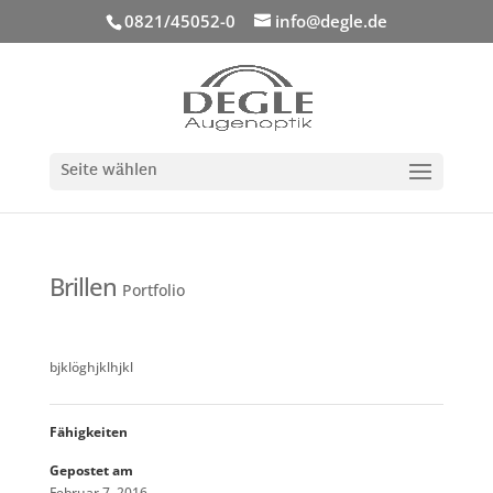
0821/45052-0
info@degle.de
Seite wählen
Brillen
Portfolio
bjklöghjklhjkl
Fähigkeiten
Gepostet am
Februar 7, 2016