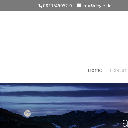
0821/45052-0
info@degle.de
Home
Leistu
Ta