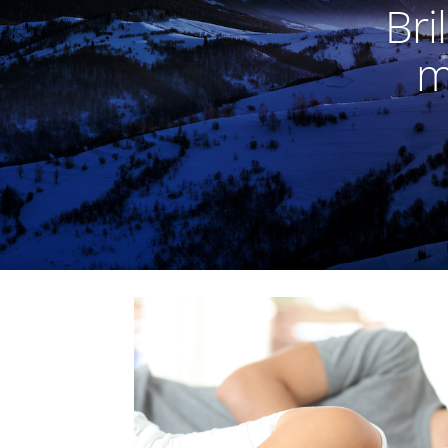
Bri
m