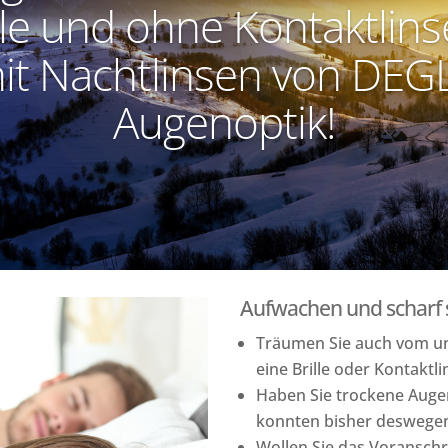
lle und ohne Kontaktlins
it Nachtlinsen von DEG
Augenoptik!
Aufwachen und scharf
Träumen Sie auch vom u
eine Brille oder Kontaktl
Haben Sie trockene Auge
konnten bisher deswegen
Wollen Sie das Voranschre